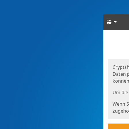
Sprach
Start
Starts
Cryptsh
Daten p
können
Um die 
Wenn Si
zugehör