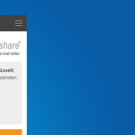
Menü
üsselt
 senden