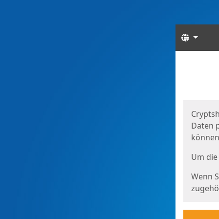
Sprach
Start
Starts
Cryptsh
Daten p
können
Um die 
Wenn Si
zugehör