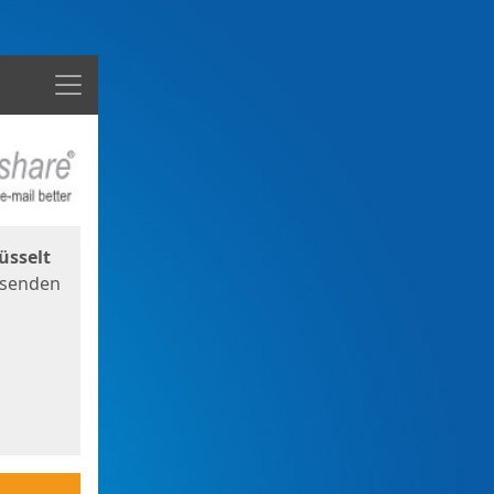
Menü
üsselt
 senden