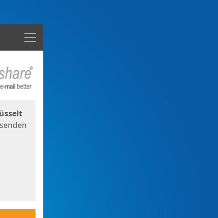
Menü
üsselt
 senden