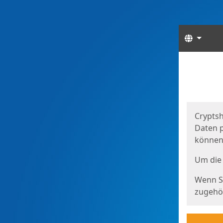
Sprach
Start
Starts
Cryptsh
Daten p
können
Um die 
Wenn Si
zugehör