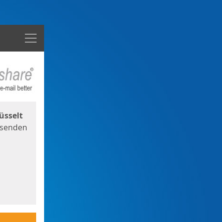
Menü
üsselt
 senden