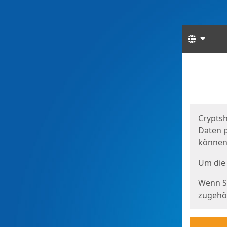
Sprach
Start
Starts
Cryptsh
Daten p
können
Um die 
Wenn Si
zugehör