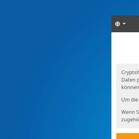
Sprach
Start
Starts
Cryptsh
Daten p
können
Um die 
Wenn Si
zugehör