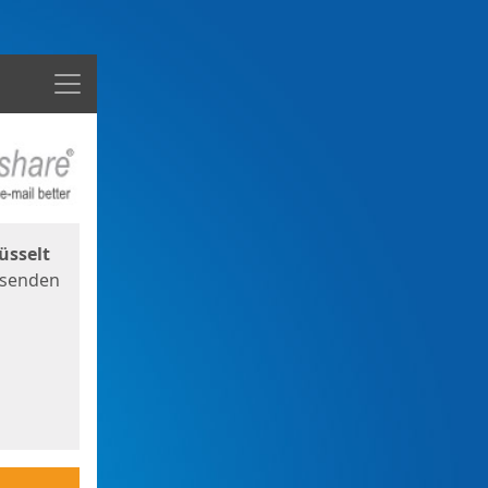
Menü
üsselt
 senden