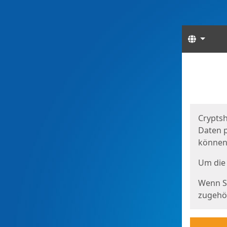
Sprach
Start
Starts
Cryptsh
Daten p
können
Um die 
Wenn Si
zugehör