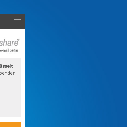
Menü
üsselt
 senden