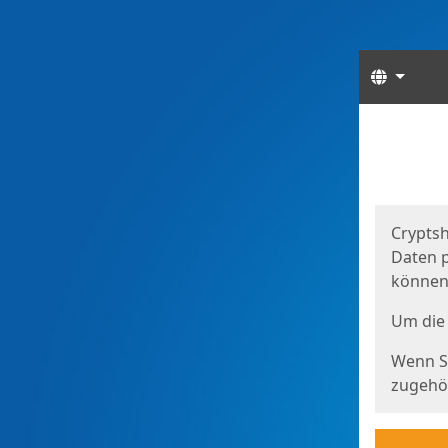
Sprach
Start
Starts
Cryptsh
Daten p
können
Um die 
Wenn Si
zugehör