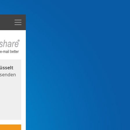
Menü
üsselt
 senden