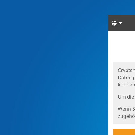
Sprach
Start
Starts
Cryptsh
Daten p
können
Um die 
Wenn Si
zugehör