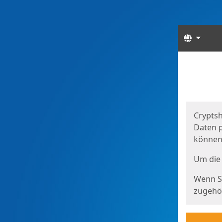
Sprach
Start
Starts
Cryptsh
Daten p
können
Um die 
Wenn Si
zugehör