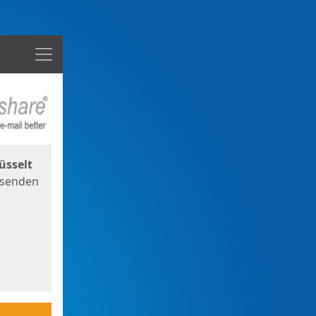
Menü
üsselt
 senden