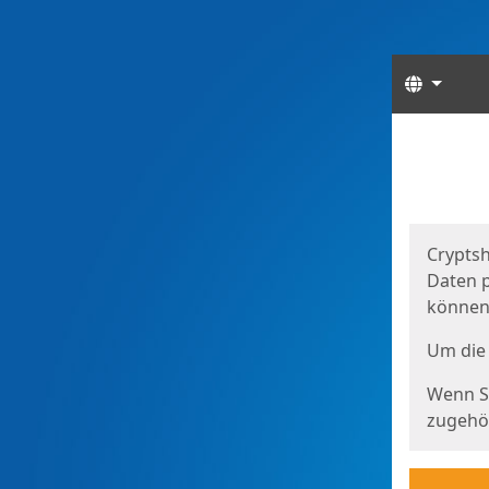
Sprach
Start
Starts
Cryptsh
Daten p
können
Um die 
Wenn Si
zugehör