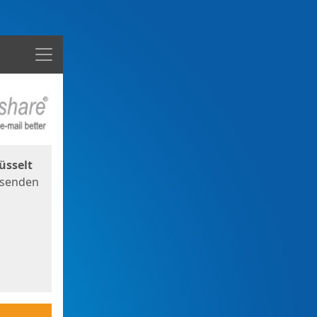
Menü
üsselt
 senden