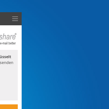
Menü
üsselt
 senden