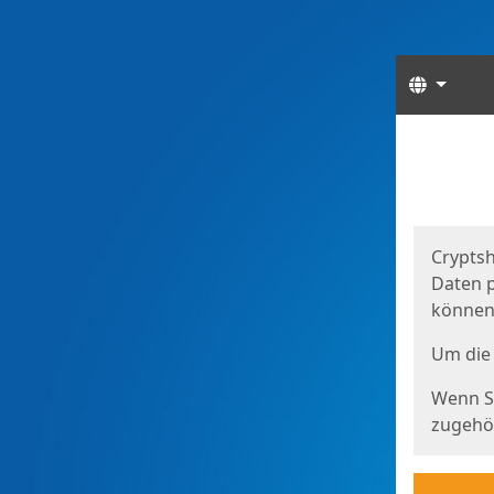
Sprach
Start
Starts
Cryptsh
Daten p
können
Um die 
Wenn Si
zugehör