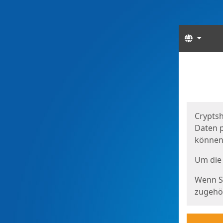
Sprach
Start
Starts
Cryptsh
Daten p
können
Um die 
Wenn Si
zugehör