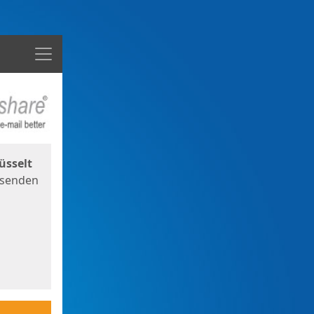
Menü
üsselt
 senden