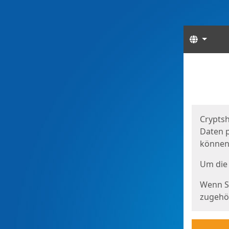
Sprach
Start
Starts
Cryptsh
Daten p
können
Um die 
Wenn Si
zugehör