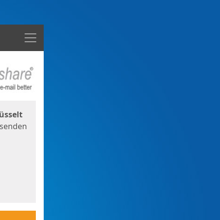
Menü
üsselt
 senden