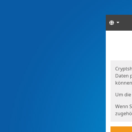
Sprach
Start
Starts
Cryptsh
Daten p
können
Um die 
Wenn Si
zugehör