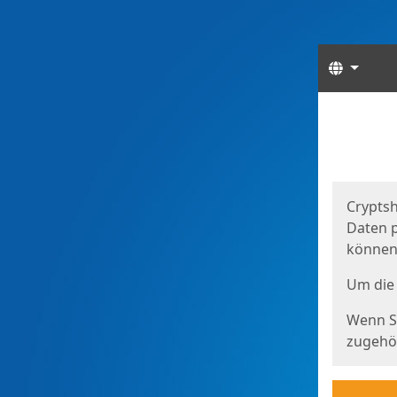
Sprach
Start
Starts
Cryptsh
Daten p
können
Um die 
Wenn Si
zugehör