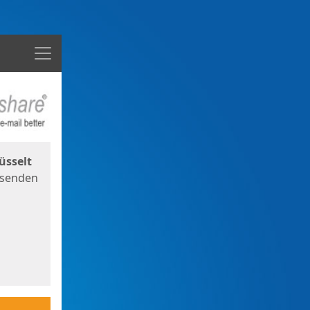
Menü
üsselt
 senden