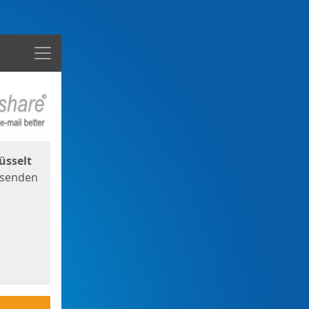
Menü
üsselt
 senden