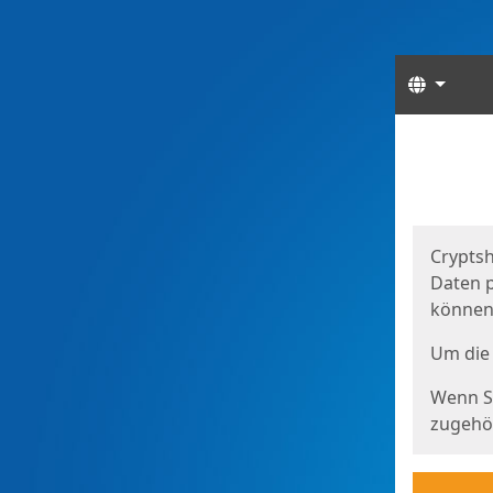
Sprach
Start
Starts
Cryptsh
Daten p
können
Um die 
Wenn Si
zugehör