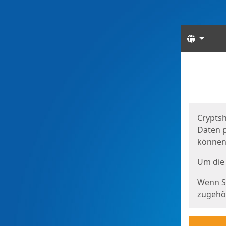
Sprach
Start
Starts
Cryptsh
Daten p
können
Um die 
Wenn Si
zugehör