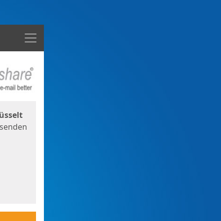
Menü
üsselt
 senden